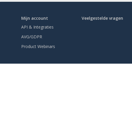
Mijn account
Veelgestelde vragen
API & Integraties
AVG/GDPR
Product Webinars