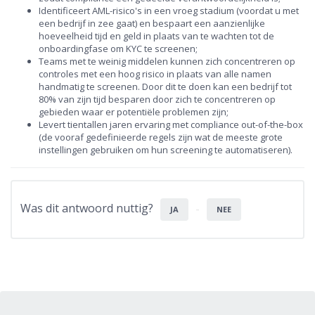
Identificeert AML-risico's in een vroeg stadium (voordat u met
een bedrijf in zee gaat) en bespaart een aanzienlijke
hoeveelheid tijd en geld in plaats van te wachten tot de
onboardingfase om KYC te screenen;
Teams met te weinig middelen kunnen zich concentreren op
controles met een hoog risico in plaats van alle namen
handmatig te screenen. Door dit te doen kan een bedrijf tot
80% van zijn tijd besparen door zich te concentreren op
gebieden waar er potentiële problemen zijn;
Levert tientallen jaren ervaring met compliance out-of-the-box
(de vooraf gedefinieerde regels zijn wat de meeste grote
instellingen gebruiken om hun screening te automatiseren).
Was dit antwoord nuttig?
JA
NEE