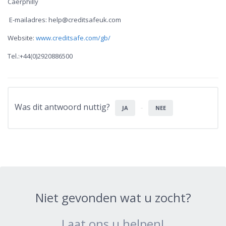
Caerphilly
E-mailadres: help@creditsafeuk.com
Website:
www.creditsafe.com/gb/
Tel.:+44(0)2920886500
Was dit antwoord nuttig?
JA
NEE
Niet gevonden wat u zocht?
Laat ons u helpen!