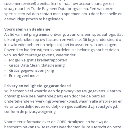
customerservice@creditsafe.nl of naar uw accountmanager en
vraag naar het Trade Payment Data-programma. Een van onze
specialisten zal dan contact met u opnemen om u door het snelle en
eenvoudige proces te begeleiden.
Voordelen van deelname
Als lid van het programma ontvangt u van ons een speciaal logo, dat
u kunt gebruiken op uw facturen en website. Dit logo ondersteunt u
in uw kredietbeheer en helpt u bij het incasseren van betalingen.
Bovendien bieden wij extra voordelen als beloning voor het delen
van uw debiteurengegevens, waaronder:
•
Mogelijke gratis kredietrapporten
•
Gratis Data Clean (datacleaning)
•
Gratis gegevensverrijking
•
En nog veel meer
Privacy en veiligheid gegarandeerd
Wij hechten veel waarde aan de privacy van uw gegevens. Daarom
ontvangt elke deelnemende partij een door beide partijen
ondertekende verwerkingsovereenkomst, waarin alle afspraken en
verantwoordelijkheden duidelijk en gedetailleerd zijn vastgelegd,
conform de privacywetgeving.
Voor meer informatie over de GDPR-richtlijnen en hoe wij de
bescherming van uw gegevens waarborgen, kunt u terecht op onze