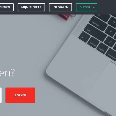
DIENEN
MIJN TICKETS
INLOGGEN
DUTCH
en?
ZOEKEN