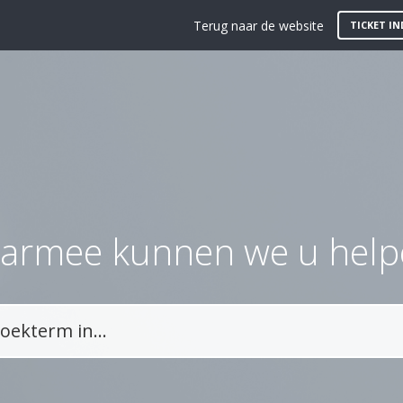
Terug naar de website
TICKET IN
armee kunnen we u help